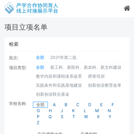
项目立项名单
检索
全部
2021年第二批
批次:
全部
新工科、新医科、新农科、新文科建设
项目类型:
教学内容和课程体系改革
师资培训
实践条件和实践基地建设
创新创业教育改革
创新创业联合基金
学校名称:
全部
A
B
C
D
E
F
G
H
J
K
L
M
N
P
Q
S
T
W
X
Y
Z