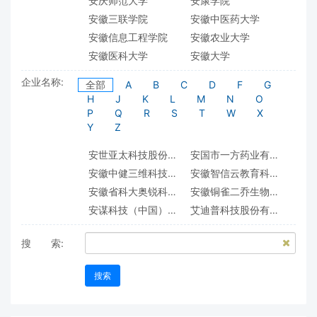
安庆师范大学
安康学院
安徽三联学院
安徽中医药大学
安徽信息工程学院
安徽农业大学
安徽医科大学
安徽大学
安徽工业大学
安徽工程大学
企业名称:
全部
A
B
C
D
F
G
安徽师范大学
安徽建筑大学
H
J
K
L
M
N
O
安徽理工大学
安徽科技学院
P
Q
R
S
T
W
X
Y
Z
安徽艺术学院
安徽财经大学
安阳学院
安阳工学院
安世亚太科技股份有限公司
安国市一方药业有限公司
安阳师范学院
安顺学院
安徽中健三维科技有限公司
安徽智信云教育科技有限公司
澳门科技大学
阿坝师范学院
安徽省科大奥锐科技有限公司
安徽铜雀二乔生物科技有限责任公司
鞍山师范学院
亳州学院
安谋科技（中国）有限公司
艾迪普科技股份有限公司
保定学院
保定理工学院
遨博（北京）智能科技有限公司
阿里云计算有限公司
保山学院
北京中医药大学
搜 索:
北京万方数据股份有限公司
北京世纪超星信息技术发展有限责任公司
北京交通大学
北京体育大学
北京东方仿真软件技术有限公司
北京东方正龙数字技术有限公司
北京信息科技大学
北京农学院
搜索
北京东方艾学信息技术有限责任公司
北京中云国创数据科技有限公司
北京化工大学
北京印刷学院
北京中公教育科技有限公司
北京中教启星科技股份有限公司
北京城市学院
北京外国语大学