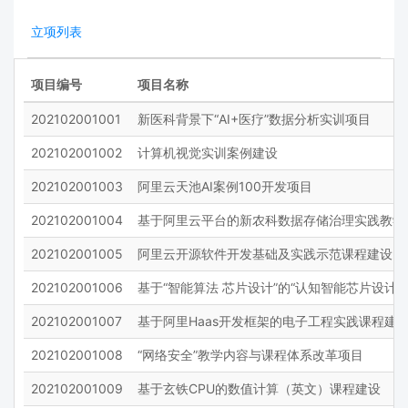
北京中物智联科技有限公司
北京中科大洋信息技术有限公司
北京大学
北京工业大学
北京中科致远科技有限责任公司
北京中绿中天生态环保科技股份有限公司
立项列表
北京工商大学
北京工商大学嘉华学院
北京中视星驰文化传媒有限公司
北京中软国际信息技术有限公司
北京师范大学
北京建筑大学
北京云道智造科技有限公司
北京京邦达贸易有限公司
项目编号
项目名称
北京服装学院
北京林业大学
北京亿维讯同创科技有限公司
北京兆泰源信息技术有限公司
北京物资学院
北京理工大学
202102001001
新医科背景下“AI+医疗”数据分析实训项目
北京八维信息集团有限公司
北京六部工坊科技有限公司
北京理工大学珠海学院
北京电子科技学院
北京凯瑞赢科技有限公司
北京北测数字技术有限公司
202102001002
计算机视觉实训案例建设
北京石油化工学院
北京科技大学
北京千锋互联科技有限公司
北京华威锐科化工有限公司
北京科技大学天津学院
北京第二外国语学院
202102001003
阿里云天池AI案例100开发项目
北京华晅国际科技有限公司
北京华晟经世信息技术股份有限公司
北京联合大学
北京航空航天大学
北京华普亿方教育科技股份有限公司
北京华清远见科技发展有限公司
202102001004
基于阿里云平台的新农科数据存储治理实践教学
北京语言大学
北京邮电大学
北京华育兴业科技有限公司
北京博创尚和科技有限公司
202102001005
阿里云开源软件开发基础及实践示范课程建设
北京邮电大学世纪学院
北华大学
北京博创智联科技有限公司
北京博导前程信息技术股份有限公司
北华航天工业学院
北方工业大学
202102001006
基于“智能算法 芯片设计”的“认知智能芯片设计
北京合联益诚科技有限公司
北京启创远景科技有限公司
北方民族大学
北部湾大学
北京和欣运达科技有限公司
北京四合天地科技有限公司
202102001007
基于阿里Haas开发框架的电子工程实践课程建
宝鸡文理学院
渤海大学
北京外研在线数字科技有限公司
北京大美天地信息技术有限公司
滨州医学院
滨州学院
202102001008
“网络安全”教学内容与课程体系改革项目
北京天正软件股份有限公司
北京天演融智软件有限公司
白城师范学院
百色学院
北京天融信教育科技有限公司
北京奇观技术有限责任公司
202102001009
基于玄铁CPU的数值计算（英文）课程建设
蚌埠医学院
蚌埠学院
北京好睿教育科技有限公司
北京字节跳动网络技术有限公司