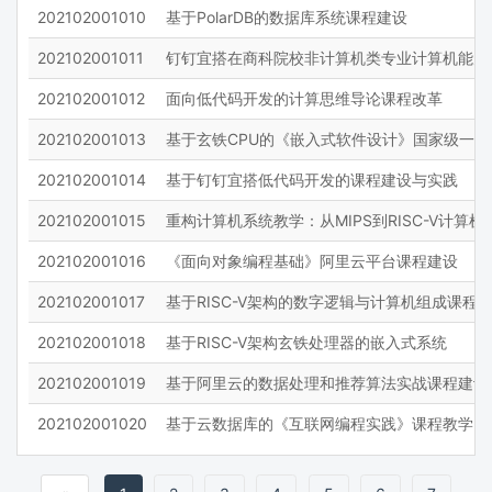
川北医学院
巢湖学院
202102001010
基于PolarDB的数据库系统课程建设
北京学佳澳软件科技发展有限公司
北京学研汇智网络科技有限公司
常州大学
常州大学怀德学院
北京安博大成教育科技有限责任公司
北京宏达威爱教育科技有限公司
202102001011
钉钉宜搭在商科院校非计算机类专业计算机能力
常州工学院
常熟理工学院
北京将晖科技有限公司
北京市博汇科技股份有限公司
202102001012
面向低代码开发的计算思维导论课程改革
成都东软学院
成都中医药大学
北京广棋文化发展有限公司
北京广益三文教育科技有限公司
成都体育学院
成都信息工程大学
202102001013
基于玄铁CPU的《嵌入式软件设计》国家级一流
北京彤羏科技有限公司
北京微瑞集智科技有限公司
成都医学院
成都大学
北京心云天地科技有限公司
北京志恒教育科技有限公司
202102001014
基于钉钉宜搭低代码开发的课程建设与实践
成都工业学院
成都师范学院
北京思汇知行教育科技有限公司
北京慕华信息科技有限公司
成都文理学院
成都理工大学
202102001015
重构计算机系统教学：从MIPS到RISC-V计算
北京拉勾网络技术有限公司
北京捷冠科技有限公司
成都理工大学工程技术学院
成都银杏酒店管理学院
北京擎科生物科技有限公司
北京文华在线教育科技股份有限公司
202102001016
《面向对象编程基础》阿里云平台课程建设
成都锦城学院
承德医学院
北京无忧创想信息技术有限公司
北京时代桃源环境科技股份有限公司
昌吉学院
楚雄师范学院
202102001017
基于RISC-V架构的数字逻辑与计算机组成课程
北京昊科世纪信息技术有限公司
北京易智时代数字科技有限公司
池州学院
沧州师范学院
北京易格通智仿真技术有限公司
北京星宏影视文化有限公司
202102001018
基于RISC-V架构玄铁处理器的嵌入式系统
滁州学院
赤峰学院
北京晨星创投科技有限公司
北京智启蓝墨信息技术有限公司
202102001019
基于阿里云的数据处理和推荐算法实战课程建设
重庆三峡学院
重庆交通大学
北京智能佳科技有限公司
北京杰创永恒科技有限公司
重庆人文科技学院
重庆医科大学
202102001020
基于云数据库的《互联网编程实践》课程教学内
北京格如灵科技有限公司
北京梦之墨科技有限公司
重庆城市科技学院
重庆大学
北京欧倍尔软件技术开发有限公司
北京欧波同光学技术有限公司
重庆对外经贸学院
重庆工商大学
北京永信至诚科技股份有限公司
北京津发科技股份有限公司